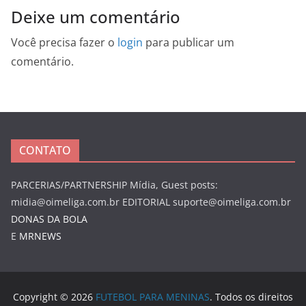
Deixe um comentário
Você precisa fazer o
login
para publicar um
comentário.
CONTATO
PARCERIAS/PARTNERSHIP Mídia, Guest posts:
midia@oimeliga.com.br
EDITORIAL
suporte@oimeliga.com.br
DONAS DA BOLA
E
MRNEWS
Copyright © 2026
FUTEBOL PARA MENINAS
. Todos os direitos