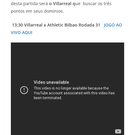
desta partida será
o Villarreal q
ue buscar os três
pontos em seus domínios.
13:30 Villarreal x Athletic Bilbao Rodada 31
JOGO AO
VIVO AQUI