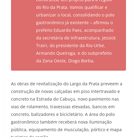
do Rio da Prata. Vamos qualificar e
urbanizar o local, consolidando o polo
gastronômico já existente – afirmou o
prefeito Eduardo Paes, acompanhado
da secretária de Infraestrutura, Jessick
Trairi, do presidente da Rio-Urbe,
Armando Queiroga, e do subprefeito
da Zona Oeste, Diogo Borba.
As obras de revitalização do Largo da Prata preveem a
construção de novas calçadas em piso intertravado e
concreto na Estrada do Cabuçu, novo pavimento nas
vias de rolamento, travessias elevadas, bancos em
concreto, balizadores e bicicletário. A área do polo
gastronômico também receberá nova iluminação
pública, equipamento de musculação, pórtico e mapa