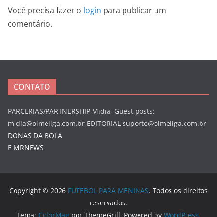
Você precisa fazer o
login
para publicar um
comentário.
CONTATO
PARCERIAS/PARTNERSHIP Mídia, Guest posts:
midia@oimeliga.com.br
EDITORIAL
suporte@oimeliga.com.br
DONAS DA BOLA
E
MRNEWS
Copyright © 2026
FUTEBOL PARA MENINAS
. Todos os direitos
reservados.
Tema:
ColorMag
por ThemeGrill. Powered by
WordPress
.