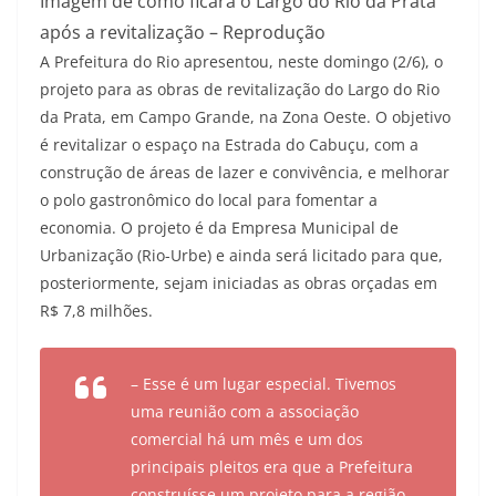
Imagem de como ficará o Largo do Rio da Prata
após a revitalização – Reprodução
A Prefeitura do Rio apresentou, neste domingo (2/6), o
projeto para as obras de revitalização do Largo do Rio
da Prata, em Campo Grande, na Zona Oeste. O objetivo
é revitalizar o espaço na Estrada do Cabuçu, com a
construção de áreas de lazer e convivência, e melhorar
o polo gastronômico do local para fomentar a
economia. O projeto é da Empresa Municipal de
Urbanização (Rio-Urbe) e ainda será licitado para que,
posteriormente, sejam iniciadas as obras orçadas em
R$ 7,8 milhões.
– Esse é um lugar especial. Tivemos
uma reunião com a associação
comercial há um mês e um dos
principais pleitos era que a Prefeitura
construísse um projeto para a região