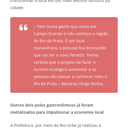
transformar o local em um novo destino turístico da
cidade.
– Tem muita gente que mora em
Campo Grande e não conhece a região
do Rio da Prata. É um local
maravilhoso, o pessoal fica brincando
que vai ser a nova Penedo. Tenho
certeza que o projeto vai fazer o
turismo ecológico aumentar e as
pessoas vão passar a conhecer mais o
Rio da Prata – declarou Diogo Borba.
Outros dois polos gastronômicos já foram
revitalizados para impulsionar a economia local
A Prefeitura, por meio da Rio-Urbe já realizou a